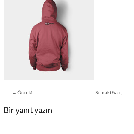
yorgan,
battaniye,
yatak
yıkama
temizleme.
Temizlik
ve
hijyen
için
çalışıyoruz.
Antalya
Güneş
Halı
← Önceki
Sonraki &arr;
Yıkama.
Bir yanıt yazın