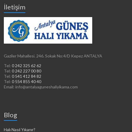
İletişim
Gaziler Mahallesi. 246. Sokak No:4/D Kepez ANTALYA
Tel:
0 242 325 62 62
Tel:
0 242 227 00 80
Tel:
0 541 412 84 82
Tel:
0 554 855 40 40
Email: info@antalyaguneshaliyikama.com
Blog
Halı Nasıl Yıkanır?