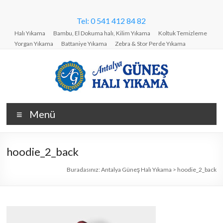
Skip
to
Tel: 0 541 412 84 82
content
Halı Yıkama
Bambu, El Dokuma halı, Kilim Yıkama
Koltuk Temizleme
Yorgan Yıkama
Battaniye Yıkama
Zebra & Stor Perde Yıkama
Antalya
Menü
Güneş
Halı
hoodie_2_back
Yıkama
Buradasınız:
Antalya Güneş Halı Yıkama
>
hoodie_2_back
Halı,
koltuk,
stor
perde,