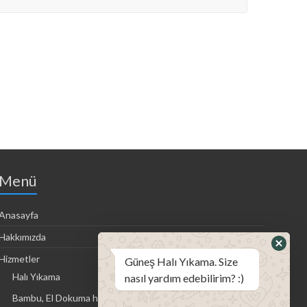
Menü
Anasayfa
Hakkımızda
Hizmetler
Güneş Halı Yıkama. Size
Halı Yıkama
nasıl yardım edebilirim? :)
Bambu, El Dokuma halı, Kilim Yıkama