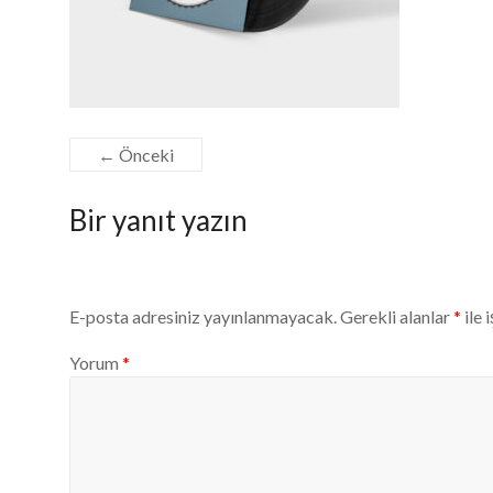
ve
hijyen
için
çalışıyoruz.
Antalya
Güneş
← Önceki
Halı
Yıkama.
Bir yanıt yazın
E-posta adresiniz yayınlanmayacak.
Gerekli alanlar
*
ile 
Yorum
*