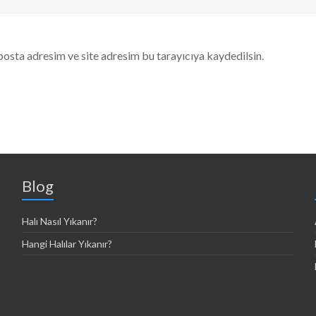
posta adresim ve site adresim bu tarayıcıya kaydedilsin.
Blog
Halı Nasıl Yıkanır?
Hangi Halılar Yıkanır?