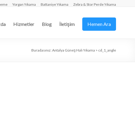
zleme
Yorgan Yıkama
Battaniye Yıkama
Zebra & Stor Perde Yıkama
zda
Hizmetler
Blog
İletişim
Hemen Ara
Buradasınız:
Antalya Güneş Halı Yıkama
>
cd_1_angle