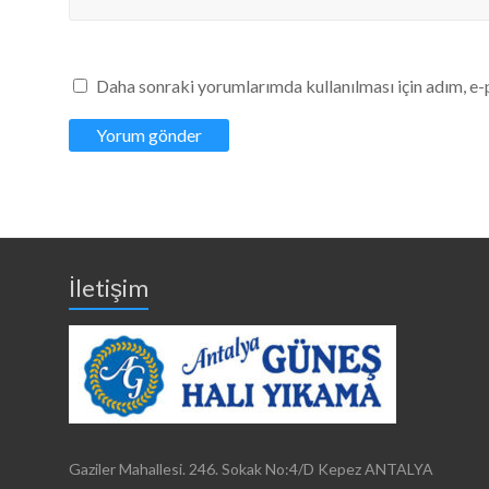
Daha sonraki yorumlarımda kullanılması için adım, e-
İletişim
Gaziler Mahallesi. 246. Sokak No:4/D Kepez ANTALYA