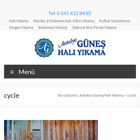
Skip
to
Tel: 0 541 412 84 82
content
Halı Yıkama
Bambu, El Dokuma halı, Kilim Yıkama
Koltuk Temizleme
Yorgan Yıkama
Battaniye Yıkama
Zebra & Stor Perde Yıkama
Antalya
Menü
Güneş
Halı
cycle
Buradasınız:
Antalya Güneş Halı Yıkama
>
cycle
Yıkama
Halı,
koltuk,
stor
perde,