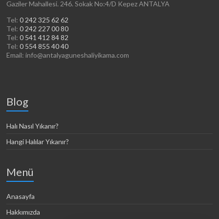
Gaziler Mahallesi. 246. Sokak No:4/D Kepez ANTALYA
Tel:
0 242 325 62 62
Tel:
0 242 227 00 80
Tel:
0 541 412 84 82
Tel:
0 554 855 40 40
Email: info@antalyaguneshaliyikama.com
Blog
Halı Nasıl Yıkanır?
Hangi Halılar Yıkanır?
Menü
Anasayfa
Hakkımızda