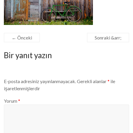
yorgan,
battaniye,
yatak
yıkama
temizleme.
← Önceki
Sonraki &arr;
Temizlik
ve
Bir yanıt yazın
hijyen
için
çalışıyoruz.
Antalya
E-posta adresiniz yayınlanmayacak.
Gerekli alanlar
*
ile
Güneş
işaretlenmişlerdir
Halı
Yıkama.
Yorum
*